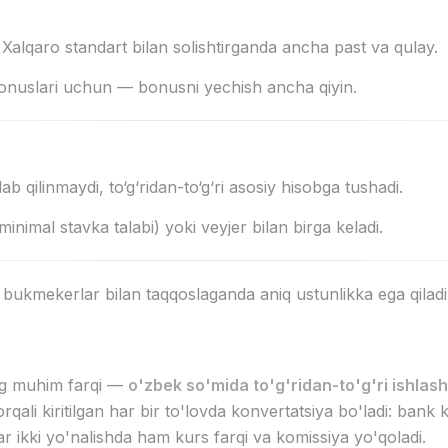
 Xalqaro standart bilan solishtirganda ancha past va qulay.
onuslari uchun — bonusni yechish ancha qiyin.
b qilinmaydi, to‘g‘ridan-to‘g‘ri asosiy hisobga tushadi.
inimal stavka talabi) yoki veyjer bilan birga keladi.
 bukmekerlar bilan taqqoslaganda aniq ustunlikka ega qilad
ng muhim farqi —
o'zbek so'mida to'g'ridan-to'g'ri ishlash
rqali kiritilgan har bir to'lovda konvertatsiya bo'ladi: bank
r ikki yo'nalishda ham kurs farqi va komissiya yo'qoladi.