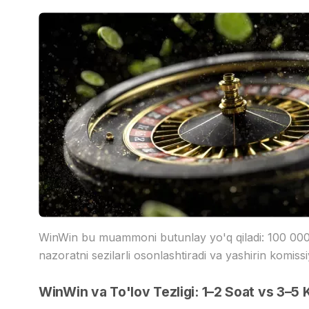
WinWin bu muammoni butunlay yo'q qiladi: 100 000 
nazoratni sezilarli osonlashtiradi va yashirin komissi
WinWin va To'lov Tezligi: 1–2 Soat vs 3–5 