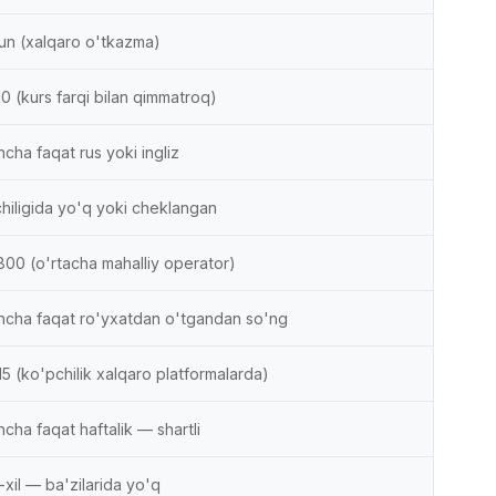
un (xalqaro o'tkazma)
0 (kurs farqi bilan qimmatroq)
ncha faqat rus yoki ingliz
hiligida yo'q yoki cheklangan
00 (o'rtacha mahalliy operator)
ncha faqat ro'yxatdan o'tgandan so'ng
5 (ko'pchilik xalqaro platformalarda)
ncha faqat haftalik — shartli
-xil — ba'zilarida yo'q