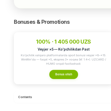
Bonuses & Promotions
100% · 1 405 000 UZS
Veyjer ×5 — Ko'pchilikdan Past
Ko'pchilik xalqaro platformalarda sport bonusi veyjer ×8–×15.
WinWin'da — faqat ×5, ekspres 3+ voqea (kf. 1.4+). UZCARD /
HUMO orqali faollashadi.
Bonus olish
Contents