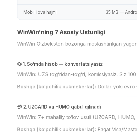
Mobil ilova hajmi
35 MB — Andro
WinWin'ning 7 Asosiy Ustunligi
WinWin
O‘zbekiston bozoriga moslashtirilgan yagona
💱 1. So‘mda hisob — konvertatsiyasiz
WinWin:
UZS to‘g‘ridan-to‘g‘ri, komissiyasiz. Siz 10
Boshqa (ko‘pchilik bukmekerlar):
Dollar yoki evro 
💳 2. UZCARD va HUMO qabul qilinadi
WinWin:
7+ mahalliy to‘lov usuli (UZCARD, HUMO, 
Boshqa (ko‘pchilik bukmekerlar):
Faqat Visa/Master