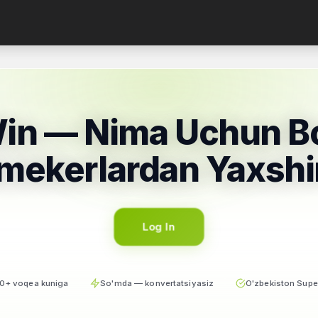
in — Nima Uchun B
mekerlardan Yaxshi
Log In
00+ voqea kuniga
So'mda — konvertatsiyasiz
O'zbekiston Super