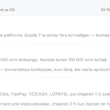
id va iOS
50–15
 platforma. Quyida 7 ta asosiy farq ko‘rsatilgan — boshqa 
0 000 so‘m kiritsangiz, hisobda aynan 100 000 so‘m bo‘ladi.
— konvertatsiya komissiyasi, kurs farqi, ikki marta ayirbosh
Click, FastPay, TEZCASH, UZPAYS), pul chiqarish 1–2 soat
card yoki kriptovalyutalar, chiqarish 3–5 kun (baʼzan bir ha