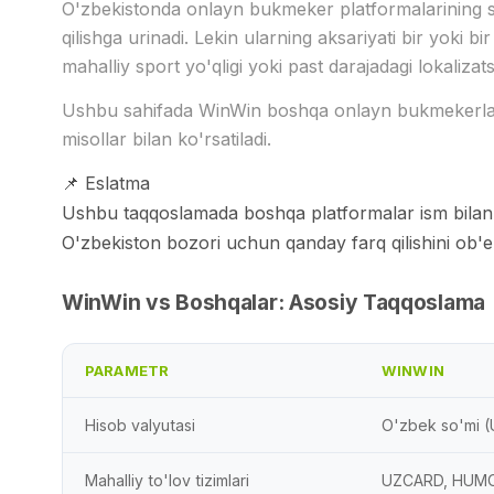
WinWin Uzbekistan - main content
O'zbekistonda onlayn bukmeker platformalarining so
qilishga urinadi. Lekin ularning aksariyati bir yoki b
mahalliy sport yo'qligi yoki past darajadagi lokaliza
Ushbu sahifada WinWin boshqa onlayn bukmekerlar bi
misollar bilan ko'rsatiladi.
📌 Eslatma
Ushbu taqqoslamada boshqa platformalar ism bilan 
O'zbekiston bozori uchun qanday farq qilishini ob'ek
WinWin vs Boshqalar: Asosiy Taqqoslama
PARAMETR
WINWIN
Hisob valyutasi
O'zbek so'mi (
Mahalliy to'lov tizimlari
UZCARD, HUMO,