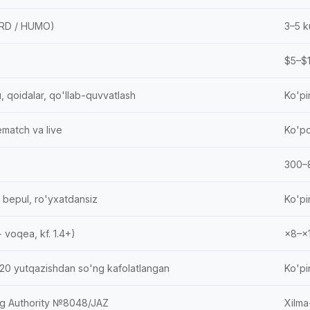
ARD / HUMO)
3–5 k
$5–$1
 qoidalar, qo'llab-quvvatlash
Ko'pi
ematch va live
Ko'pc
300–8
 bepul, ro'yxatdansiz
Ko'pi
 voqea, kf. 1.4+)
×8–×1
20 yutqazishdan so'ng kafolatlangan
Ko'pi
g Authority №8048/JAZ
Xilma