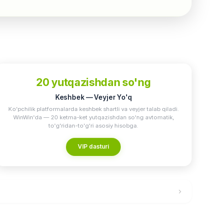
20 yutqazishdan so'ng
Keshbek — Veyjer Yo'q
Ko'pchilik platformalarda keshbek shartli va veyjer talab qiladi.
WinWin'da — 20 ketma-ket yutqazishdan so'ng avtomatik,
to'g'ridan-to'g'ri asosiy hisobga.
VIP dasturi