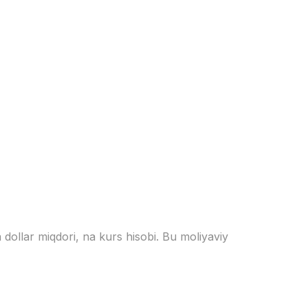
 dollar miqdori, na kurs hisobi. Bu moliyaviy